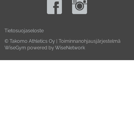
Tietosuojaseloste
© Takomo Athletics Oy
| Toiminnanohjausjärjestelmä
WiseGym
powered by
WiseNetwork