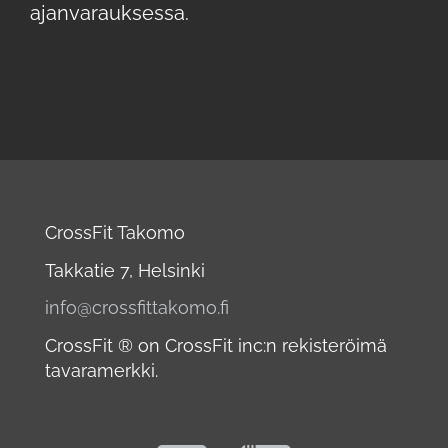
ajanvarauksessa.
CrossFit Takomo
Takkatie 7, Helsinki
info@crossfittakomo.fi
CrossFit ® on CrossFit inc:n rekisteröimä
tavaramerkki.