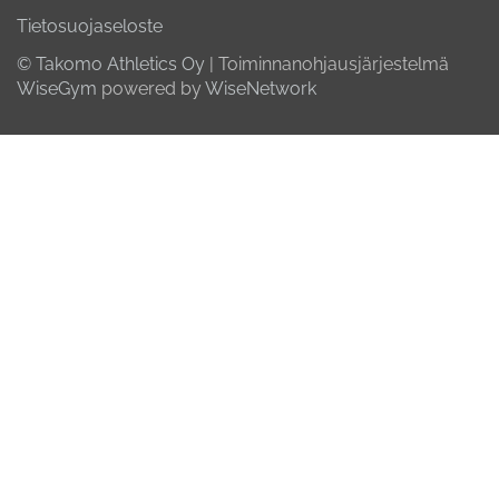
Tietosuojaseloste
© Takomo Athletics Oy
| Toiminnanohjausjärjestelmä
WiseGym
powered by
WiseNetwork