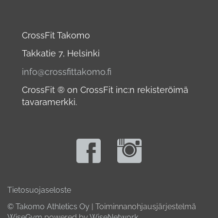
CrossFit Takomo
Takkatie 7, Helsinki
info@crossfittakomo.fi
CrossFit ® on CrossFit inc:n rekisteröimä
tavaramerkki.
Tietosuojaseloste
© Takomo Athletics Oy
| Toiminnanohjausjärjestelmä
WiseGym
powered by
WiseNetwork