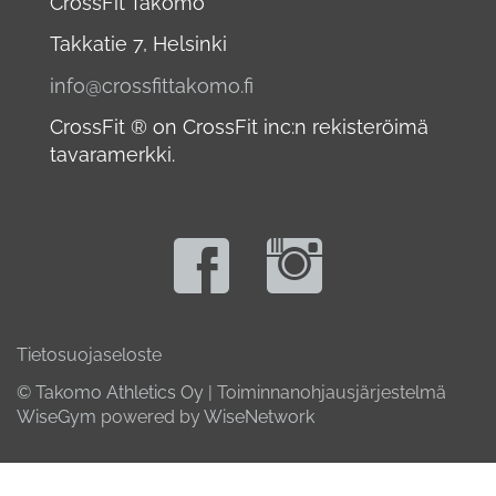
CrossFit Takomo
Takkatie 7, Helsinki
info@crossfittakomo.fi
CrossFit ® on CrossFit inc:n rekisteröimä
tavaramerkki.
Tietosuojaseloste
© Takomo Athletics Oy
| Toiminnanohjausjärjestelmä
WiseGym
powered by
WiseNetwork