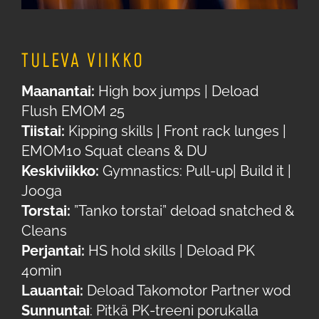
TULEVA VIIKKO
Maanantai:
High box jumps | Deload
Flush EMOM 25
Tiistai:
Kipping skills | Front rack lunges |
EMOM10 Squat cleans & DU
Keskiviikko:
Gymnastics: Pull-up| Build it |
Jooga
Torstai:
”Tanko torstai” deload snatched &
Cleans
Perjantai:
HS hold skills | Deload PK
40min
Lauantai:
Deload Takomotor Partner wod
Sunnuntai
: Pitkä PK-treeni porukalla