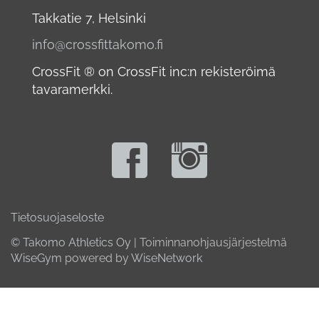
Takkatie 7, Helsinki
info@crossfittakomo.fi
CrossFit ® on CrossFit inc:n rekisteröimä
tavaramerkki.
Tietosuojaseloste
© Takomo Athletics Oy
| Toiminnanohjausjärjestelmä
WiseGym
powered by
WiseNetwork