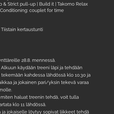
 Strict pull-up | Build it | Takomo Relax
Conditioning: couplet for time
Tiistain kertaustunti
nttäreille 28.8. mennessä.
. Alkuun käydään treeni läpi ja tehdään
n tekemään kahdessa lähdössä klo 10.30 ja
ikkaa ja jokainen pari/yksin tekevä varaa
molle.
t miten haluat treenin tehdä, voit tulla
tata klo 11 lähdössä.
ja jokaiselle löytyy sopivat liikkeet tehdä