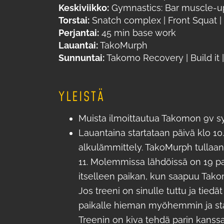
Keskiviikko:
Gymnastics: Bar muscle-up &
Torstai:
Snatch complex | Front Squat | 
Perjantai:
45 min base work
Lauantai:
TakoMurph
Sunnuntai:
Takomo Recovery | Build it | 
YLEISTÄ
Muista ilmoittautua Takomon 9v sy
Lauantaina startataan päivä klo 10
alkulämmittely. TakoMurph tullaa
11. Molemmissa lähdöissä on 19 pa
itselleen paikan, kun saapuu Tako
Jos treeni on sinulle tuttu ja tiedä
paikalle hieman myöhemmin ja star
Treenin on kiva tehdä parin kanssa 