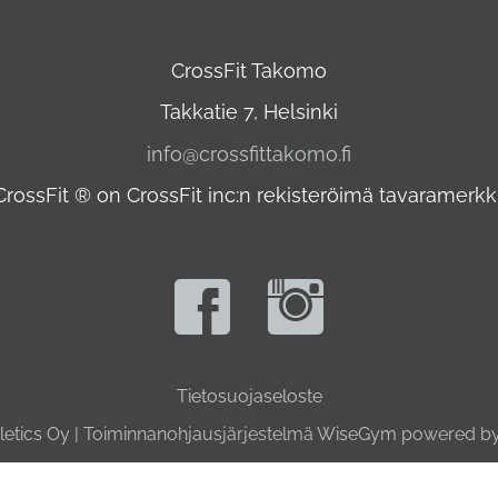
CrossFit Takomo
Takkatie 7, Helsinki
info@crossfittakomo.fi
CrossFit ® on CrossFit inc:n rekisteröimä tavaramerkki
Tietosuojaseloste
etics Oy
| Toiminnanohjausjärjestelmä
WiseGym
powered b