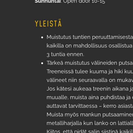
Sunnuntai
: Open door 10-15
YLEISTÄ
Muistutus tuntien peruuttamisesta!
kaikilla on mahdollisuus osallistu
3 tuntia ennen.
Tärkeä muistutus välineiden putsa
Treeneissä tulee kuuma ja hiki kuu
välineet niin seuraavalla on mukav
Jos kätesi aukeaa treenin aikana 
muualle, muista aina puhdistaa ja d
auttavat tarvittaessa – kerro asiasta
Muista myös mankun putsaaminen! 
metalliharjalla kun lanko on lattiall
​​​​​​​Kiitos, että pidät salin siistinä kaiki