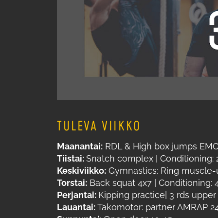
TULEVA VIIKKO
Maanantai:
RDL & High box jumps EMOM
Tiistai:
Snatch complex | Conditioning: 2
Keskiviikko:
Gymnastics: Ring muscle-up
Torstai:
Back squat 4x7 | Conditioning: 
Perjantai:
Kipping practice| 3 rds upp
Lauantai:
Takomotor: partner AMRAP 2