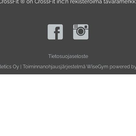
CrossFit ® on CrossFit inc:n rekisteröimä tavaramerkki
Tietosuojaseloste
etics Oy
| Toiminnanohjausjärjestelmä
WiseGym
powered b