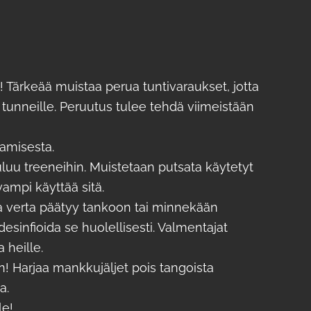
 Tärkeää muistaa perua tuntivaraukset, jotta
a tunneille. Peruutus tulee tehdä viimeistään
amisesta.
luu treeneihin. Muistetaan putsata käytetyt
ampi käyttää sitä.
ja verta päätyy tankoon tai minnekään
esinfioida se huolellisesti. Valmentajat
 heille.
Harjaa mankkujäljet pois tangoista
a.
lle!