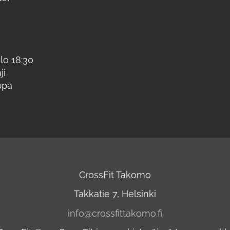
klo 18:30
ji
ppa
CrossFit Takomo
Takkatie 7, Helsinki
info@crossfittakomo.fi