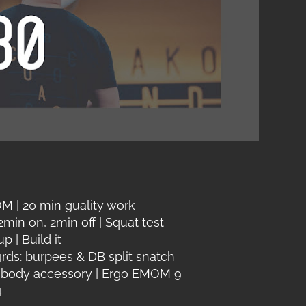
 | 20 min guality work
min on, 2min off | Squat test
 | Build it
4rds: burpees & DB split snatch
er body accessory | Ergo EMOM 9
4