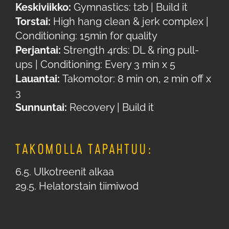
Keskiviikko:
Gymnastics: t2b | Build it
Torstai:
High hang clean & jerk complex |
Conditioning: 15min for quality
Perjantai:
Strength 4rds: DL & ring pull-
ups | Conditioning: Every 3 min x 5
Lauantai:
Takomotor: 8 min on, 2 min off x
3
Sunnuntai:
Recovery | Build it
TAKOMOLLA TAPAHTUU:
6.5. Ulkotreenit alkaa
29.5. Helatorstain tiimiwod