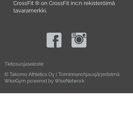
CrossFit ® on CrossFit inc:n rekisteröimä
tavaramerkki.
Tietosuojaseloste
© Takomo Athletics Oy
| Toiminnanohjausjärjestelmä
WiseGym
powered by
WiseNetwork