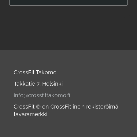
CrossFit Takomo
Takkatie 7, Helsinki
info@crossfittakomo.fi
CrossFit ® on CrossFit inc:n rekisteröimä
tavaramerkki.