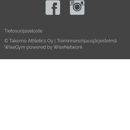
Tietosuojaseloste
© Takomo Athletics Oy
| Toiminnanohjausjärjestelmä
WiseGym
powered by
WiseNetwork