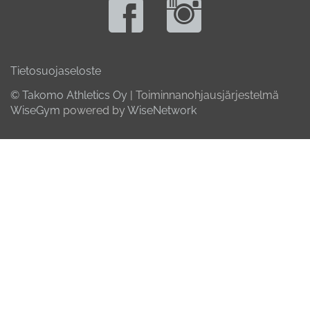
Tietosuojaseloste
© Takomo Athletics Oy
| Toiminnanohjausjärjestelmä
WiseGym
powered by
WiseNetwork