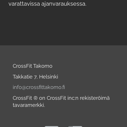
varattavissa ajanvarauksessa.
CrossFit Takomo
Takkatie 7, Helsinki
info@crossfittakomo.fi
CrossFit ® on CrossFit inc:n rekisteröimä
tavaramerkki.